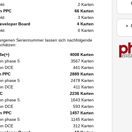
ekt
2 Karten
on PPC
66 Karten
ekt
3 Karten
eveloper Board
4 Karten
ekt
0 Karten
angenen Seriennummer lassen sich nachfolgende
schätzen:
3e(+)
4008 Karten
von phase 5
3567 Karten
 von DCE
441 Karten
m PPC
2889 Karten
von phase 5
2478 Karten
 von DCE
411 Karten
PC
2236 Karten
von phase 5
1643 Karten
 von DCE
593 Karten
on PPC
1457 Karten
von phase 5
1145 Karten
 von DCE
312 Karten