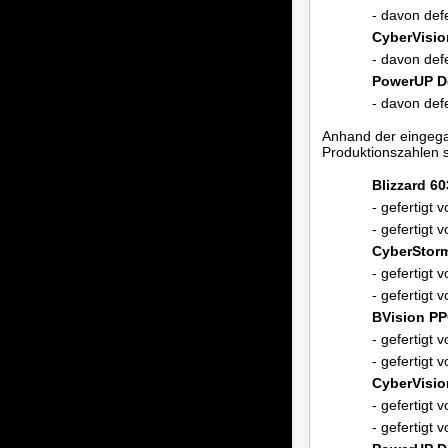
- davon def
CyberVisi
- davon def
PowerUP D
- davon def
Anhand der eingeg
Produktionszahlen 
Blizzard 60
- gefertigt 
- gefertigt
CyberStor
- gefertigt 
- gefertigt
BVision P
- gefertigt 
- gefertigt
CyberVisi
- gefertigt 
- gefertigt