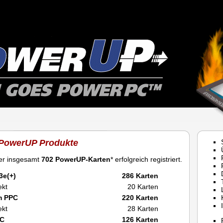
 PowerUP Produkte
her insgesamt
702 PowerUP-Karten
* erfolgreich registriert.
3e(+)
286 Karten
ekt
20 Karten
m PPC
220 Karten
ekt
28 Karten
PC
126 Karten