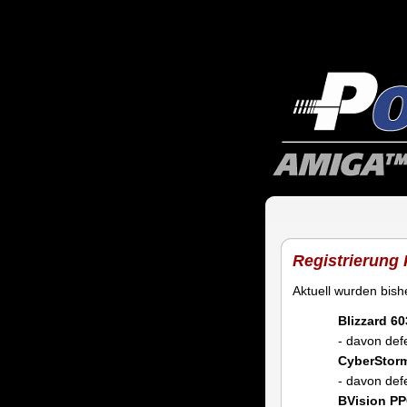
Registrierung
Aktuell wurden bis
Blizzard 60
- davon def
CyberStor
- davon def
BVision P