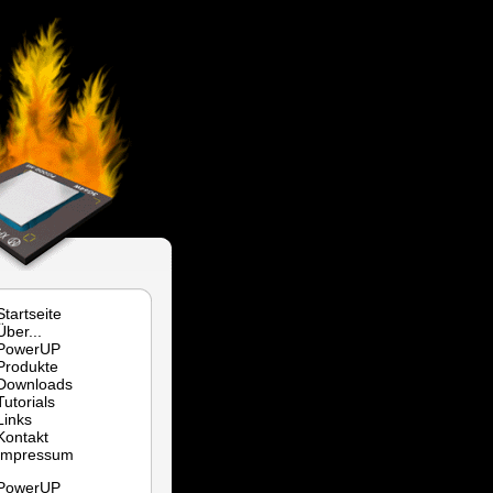
Startseite
Über...
PowerUP
Produkte
Downloads
Tutorials
Links
Kontakt
Impressum
PowerUP